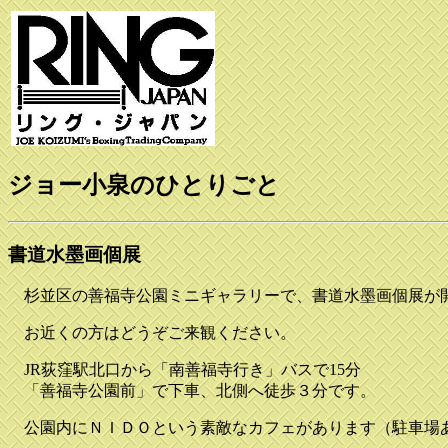
ジョー小泉のひとりごと
書道水墨画個展
杉並区の善福寺公園ミニギャラリーで、書道水墨画個展が
お近くの方はどうぞご来観ください。
JR荻窪駅北口から「南善福寺行き」バスで15分
「善福寺公園前」で下車、北側へ徒歩３分です。
公園内にＮＩＤＯという素敵なカフェがあります（駐車場